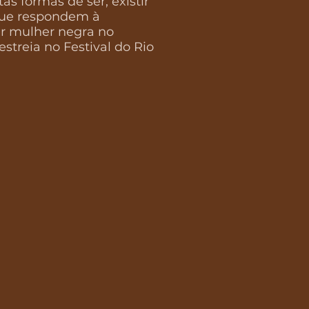
as formas de ser, existir
 que respondem à
er mulher negra no
estreia no Festival do Rio