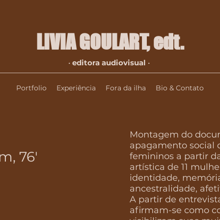
LIVIA GOULART​, edt.
•
editora audiovisual
•
Portfolio
Experiência
Fora da ilha
Bio & Contato
Montagem do docum
apagamento social 
, 76'
femininos a partir d
artística de 11 mul
identidade, memória
ancestralidade, afe
A partir de entrevis
afirmam-se como cor